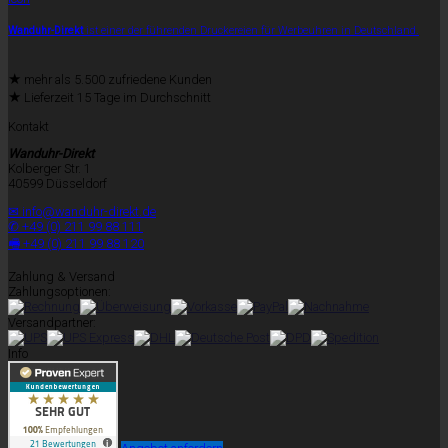
Wanduhr-Direkt
ist einer der führenden Druckereien für Werbeuhren in Deutschland.
★
mehr als 5.500 zufriedene Kunden
★
Lieferzeit 15 Tage im Durchschnitt
Kontakt
Wanduhr-Direkt
Kolberger Str. 1
40599 Düsseldorf
✉ info@wanduhr-direkt.de
✆ +49 (0) 211 99 88 111
🖷 +49 (0) 211 99 88 120
Zahlung & Versand
Zahlungsoptionen:
Versandpartner:
Info