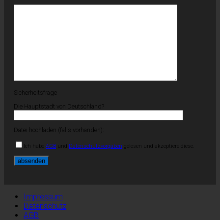
Sicherheitsfrage
Die Hauptstadt von Deutschland?
Datei hochladen (falls vorhanden):
Ich habe
AGB
und
Datenschutzvorgaben
gelesen und akzeptiere diese.
Impressum
Datenschutz
AGB