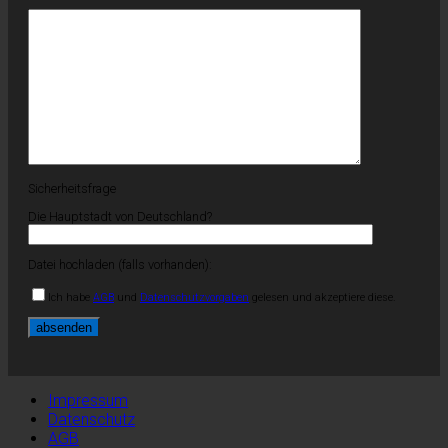
Sicherheitsfrage
Die Hauptstadt von Deutschland?
Datei hochladen (falls vorhanden):
Ich habe
AGB
und
Datenschutzvorgaben
gelesen und akzeptiere diese.
Impressum
Datenschutz
AGB