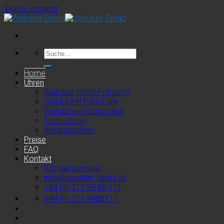
Skip to content
Home
Uhren
Wanduhr P300-Premium
WANDUHR P300Funk
Wanduhren (Sortiment)
Tisch-Uhren
Armbanduhren
Preise
FAQ
Kontakt
Kontaktformular
info@wanduhr-direkt.de
+49 (0) 211 99 88 111
+49 (0) 211 9988111