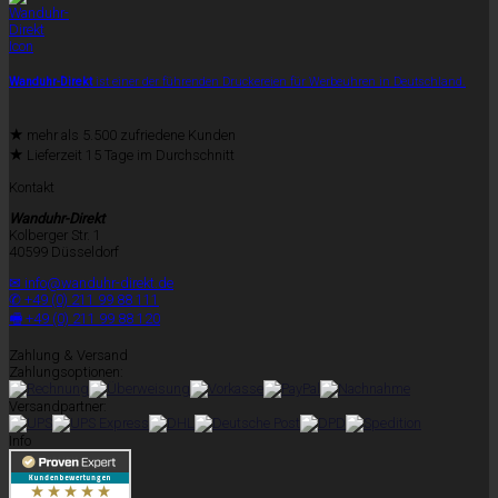
Wanduhr-Direkt
ist einer der führenden Druckereien für Werbeuhren in Deutschland.
★
mehr als 5.500 zufriedene Kunden
★
Lieferzeit 15 Tage im Durchschnitt
Kontakt
Wanduhr-Direkt
Kolberger Str. 1
40599 Düsseldorf
✉ info@wanduhr-direkt.de
✆ +49 (0) 211 99 88 111
🖷 +49 (0) 211 99 88 120
Zahlung & Versand
Zahlungsoptionen:
Versandpartner:
Info