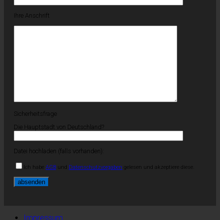
Ihre Anschrift
Sicherheitsfrage
Die Hauptstadt von Deutschland?
Datei hochladen (falls vorhanden):
Ich habe
AGB
und
Datenschutzvorgaben
gelesen und akzeptiere diese.
Impressum