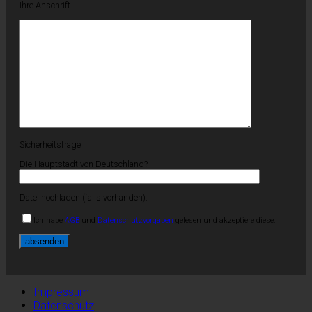
Ihre Anschrift
Sicherheitsfrage
Die Hauptstadt von Deutschland?
Datei hochladen (falls vorhanden):
Ich habe
AGB
und
Datenschutzvorgaben
gelesen und akzeptiere diese.
Impressum
Datenschutz