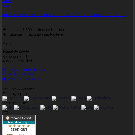
Wanduhr-Direkt
ist einer der führenden Druckereien für Werbeuhren in Deutschland.
★
mehr als 5.500 zufriedene Kunden
★
Lieferzeit 15 Tage im Durchschnitt
Kontakt
Wanduhr-Direkt
Kolberger Str. 1
40599 Düsseldorf
✉ info@wanduhr-direkt.de
✆ +49 (0) 211 99 88 111
🖷 +49 (0) 211 99 88 120
Zahlung & Versand
Zahlungsoptionen:
Versandpartner:
Info