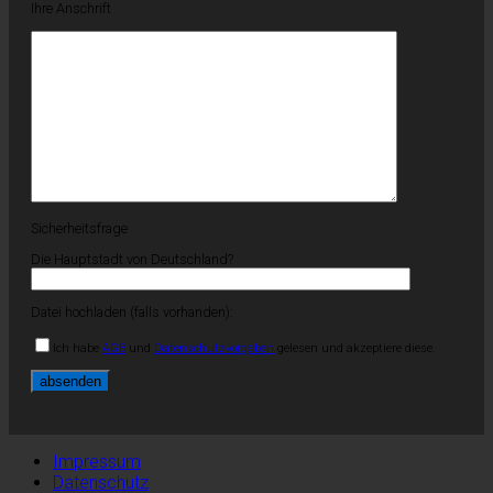
Ihre Anschrift
Sicherheitsfrage
Die Hauptstadt von Deutschland?
Datei hochladen (falls vorhanden):
Ich habe
AGB
und
Datenschutzvorgaben
gelesen und akzeptiere diese.
Impressum
Datenschutz