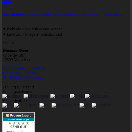
Wanduhr-Direkt
ist einer der führenden Druckereien für Werbeuhren in Deutschland.
★
mehr als 5.500 zufriedene Kunden
★
Lieferzeit 15 Tage im Durchschnitt
Kontakt
Wanduhr-Direkt
Kolberger Str. 1
40599 Düsseldorf
✉ info@wanduhr-direkt.de
✆ +49 (0) 211 99 88 111
🖷 +49 (0) 211 99 88 120
Zahlung & Versand
Zahlungsoptionen:
Versandpartner:
Info