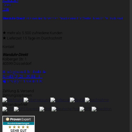
Wanduhr-Direkt
ist einer der führenden Druckereien für Werbeuhren in Deutschland.
★
mehr als 5.500 zufriedene Kunden
★
Lieferzeit 15 Tage im Durchschnitt
Kontakt
Wanduhr-Direkt
Kolberger Str. 1
40599 Düsseldorf
✉ info@wanduhr-direkt.de
✆ +49 (0) 211 99 88 111
🖷 +49 (0) 211 99 88 120
Zahlung & Versand
Zahlungsoptionen:
Versandpartner:
Info