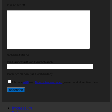
Ihre Anschrift
Sicherheitsfrage
Die Hauptstadt von Deutschland?
Datei hochladen (falls vorhanden):
Ich habe
AGB
und
Datenschutzvorgaben
gelesen und akzeptiere diese.
Impressum