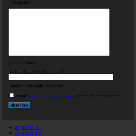
Ihre Anschrift
Sicherheitsfrage
Die Hauptstadt von Deutschland?
Datei hochladen (falls vorhanden):
Ich habe
AGB
und
Datenschutzvorgaben
gelesen und akzeptiere diese.
Impressum
Datenschutz