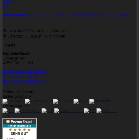
Wanduhr-Direkt
ist einer der führenden Druckereien für Werbeuhren in Deutschland.
★
mehr als 5.500 zufriedene Kunden
★
Lieferzeit 15 Tage im Durchschnitt
Kontakt
Wanduhr-Direkt
Kolberger Str. 1
40599 Düsseldorf
✉ info@wanduhr-direkt.de
✆ +49 (0) 211 99 88 111
🖷 +49 (0) 211 99 88 120
Zahlung & Versand
Zahlungsoptionen:
Versandpartner:
Info