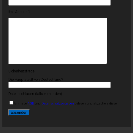
Ihre Anschrift
Sicherheitsfrage
Die Hauptstadt von Deutschland?
Datei hochladen (falls vorhanden):
Ich habe
AGB
und
Datenschutzvorgaben
gelesen und akzeptiere diese.