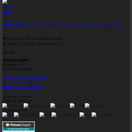
Wanduhr-Direkt
ist einer der führenden Druckereien für Werbeuhren in Deutschland.
★
mehr als 5.500 zufriedene Kunden
★
Lieferzeit 15 Tage im Durchschnitt
Kontakt
Wanduhr-Direkt
Kolberger Str. 1
40599 Düsseldorf
✉ info@wanduhr-direkt.de
✆ +49 (0) 211 99 88 111
🖷 +49 (0) 211 99 88 120
Zahlung & Versand
Zahlungsoptionen:
Versandpartner:
Info