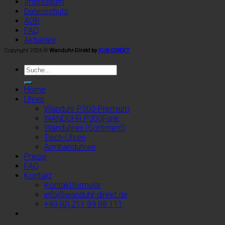
Impressum
Datenschutz
AGB
FAQ
Aktuelles
Copyright 2026 ©
Wanduhr-Direkt by
KUK-DIREKT
Home
Uhren
Wanduhr P300-Premium
WANDUHR P300Funk
Wanduhren (Sortiment)
Tisch-Uhren
Armbanduhren
Preise
FAQ
Kontakt
Kontaktformular
info@wanduhr-direkt.de
+49 (0) 211 99 88 111