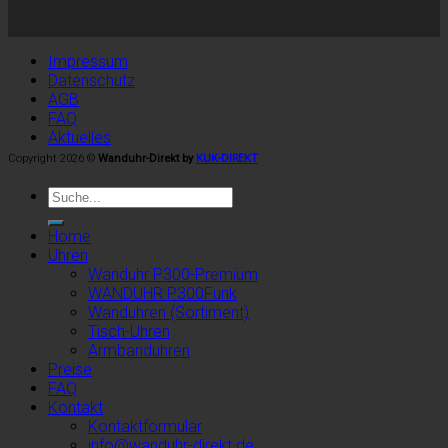
Impressum
Datenschutz
AGB
FAQ
Aktuelles
Copyright 2026 ©
Wanduhr-Direkt by
KUK-DIREKT
Home
Uhren
Wanduhr P300-Premium
WANDUHR P300Funk
Wanduhren (Sortiment)
Tisch-Uhren
Armbanduhren
Preise
FAQ
Kontakt
Kontaktformular
info@wanduhr-direkt.de