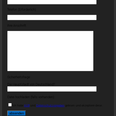
Telefon (Erforderlich)
Ihre Anschrift
Sicherheitsfrage
Die Hauptstadt von Deutschland?
Datei hochladen (falls vorhanden):
Ich habe
AGB
und
Datenschutzvorgaben
gelesen und akzeptiere diese.