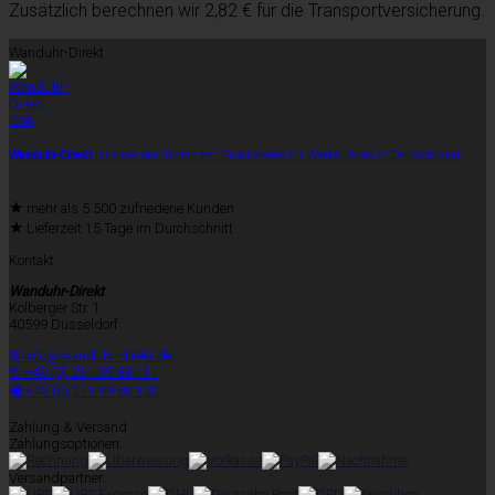
Zusätzlich berechnen wir 2,82 € für die Transportversicherung.
Wanduhr-Direkt
Wanduhr-Direkt
ist einer der führenden Druckereien für Werbeuhren in Deutschland.
★
mehr als 5.500 zufriedene Kunden
★
Lieferzeit 15 Tage im Durchschnitt
Kontakt
Wanduhr-Direkt
Kolberger Str. 1
40599 Düsseldorf
✉ info@wanduhr-direkt.de
✆ +49 (0) 211 99 88 111
🖷 +49 (0) 211 99 88 120
Zahlung & Versand
Zahlungsoptionen:
Versandpartner: