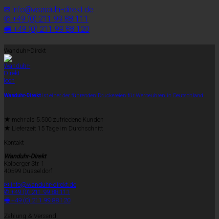
✉ info@wanduhr-direkt.de
✆ +49 (0) 211 99 88 111
🖷 +49 (0) 211 99 88 120
Wanduhr-Direkt
Wanduhr-Direkt
ist einer der führenden Druckereien für Werbeuhren in Deutschland.
★
mehr als 5.500 zufriedene Kunden
★
Lieferzeit 15 Tage im Durchschnitt
Kontakt
Wanduhr-Direkt
Kolberger Str. 1
40599 Düsseldorf
✉ info@wanduhr-direkt.de
✆ +49 (0) 211 99 88 111
🖷 +49 (0) 211 99 88 120
Zahlung & Versand