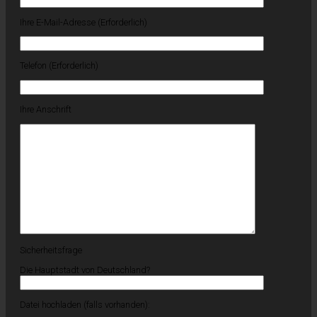
Ihre E-Mail-Adresse (Erforderlich)
Telefon (Erforderlich)
Ihre Anschrift
Sicherheitsfrage
Die Hauptstadt von Deutschland?
Datei hochladen (falls vorhanden):