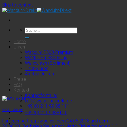
Skip to content
Home
Uhren
Wanduhr P300-Premium
WANDUHR P300Funk
Wanduhren (Sortiment)
Tisch-Uhren
Armbanduhren
Preise
FAQ
Kontakt
Kontaktformular
info@wanduhr-direkt.de
+49 (0) 211 99 88 111
WM – Aktion
+49 (0) 211 9988111
Für jeden Auftrag zwischen dem 24.05.2018 und dem
24.06.2018 erhalten Sie je nach Netto-Einkaufswert ein [...]