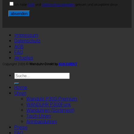
Ich habe
AGB
und
Datenschutzvorgaben
gelesen und akzeptiere diese.
Impressum
Datenschutz
AGB
FAQ
Aktuelles
Copyright 2026 ©
Wanduhr-Direkt by
KUK-DIREKT
Home
Uhren
Wanduhr P300-Premium
WANDUHR P300Funk
Wanduhren (Sortiment)
Tisch-Uhren
Armbanduhren
Preise
FAQ