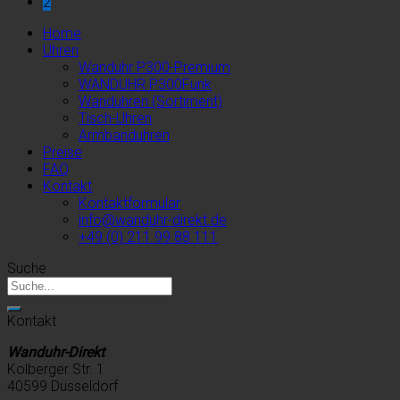
2
Home
Uhren
Wanduhr P300-Premium
WANDUHR P300Funk
Wanduhren (Sortiment)
Tisch-Uhren
Armbanduhren
Preise
FAQ
Kontakt
Kontaktformular
info@wanduhr-direkt.de
+49 (0) 211 99 88 111
Suche
Kontakt
Wanduhr-Direkt
Kolberger Str. 1
40599 Düsseldorf