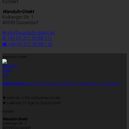
Kontakt
Wanduhr-Direkt
Kolberger Str. 1
40599 Düsseldorf
✉ info@wanduhr-direkt.de
✆ +49 (0) 211 99 88 111
🖷 +49 (0) 211 99 88 120
Wanduhr-Direkt
Wanduhr-Direkt
ist einer der führenden Druckereien für Werbeuhren in Deutschland.
★
mehr als 5.500 zufriedene Kunden
★
Lieferzeit 15 Tage im Durchschnitt
Kontakt
Wanduhr-Direkt
Kolberger Str. 1
40599 Düsseldorf