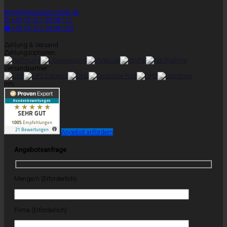
✉ info@wanduhr-direkt.de
✆ +49 (0) 211 99 88 111
🖷 +49 (0) 211 99 88 120
Zahlung & Versand
Zahlungsoptionen:
Versandpartner:
Info
Angebot anfordern
Angebotsanfrage
Menge/n (Erforderlich)
Firma (Erforderlich)