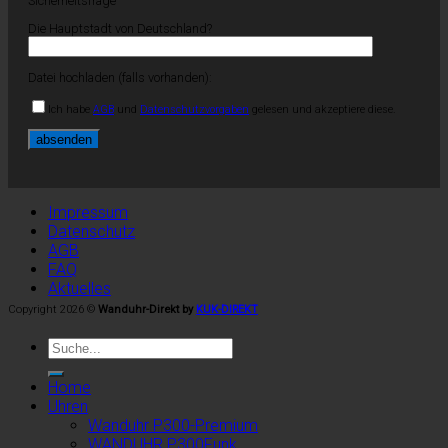
Sicherheitsfrage
Die Hauptstadt von Deutschland?
Datei hochladen (falls vorhanden):
Ich habe
AGB
und
Datenschutzvorgaben
gelesen und akzeptiere diese.
Impressum
Datenschutz
AGB
FAQ
Aktuelles
Copyright 2026 ©
Wanduhr-Direkt by
KUK-DIREKT
Home
Uhren
Wanduhr P300-Premium
WANDUHR P300Funk