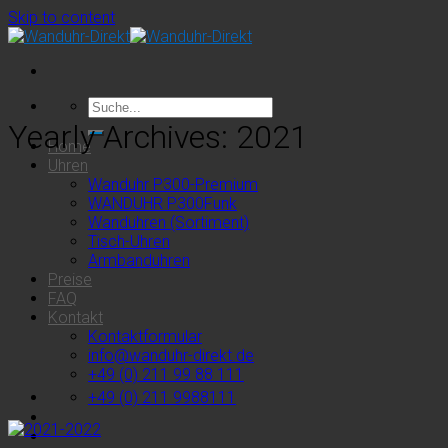
Skip to content
Yearly Archives:
2021
Home
Uhren
Wanduhr P300-Premium
WANDUHR P300Funk
Wanduhren (Sortiment)
Tisch-Uhren
Armbanduhren
Preise
FAQ
Kontakt
Kontaktformular
info@wanduhr-direkt.de
+49 (0) 211 99 88 111
+49 (0) 211 9988111