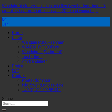
Wanduhr-Direkt bedankt sich bei allen Geschäftspartnern für
die tolle Zusammenarbeit im Jahr 2020 und wünscht [...]
04
Jan.
Home
Uhren
Wanduhr P300-Premium
WANDUHR P300Funk
Wanduhren (Sortiment)
Tisch-Uhren
Armbanduhren
Preise
FAQ
Kontakt
Kontaktformular
info@wanduhr-direkt.de
+49 (0) 211 99 88 111
Suche