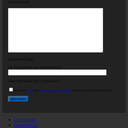
Ihre Anschrift
Sicherheitsfrage
Die Hauptstadt von Deutschland?
Datei hochladen (falls vorhanden):
Ich habe
AGB
und
Datenschutzvorgaben
gelesen und akzeptiere diese.
Impressum
Datenschutz