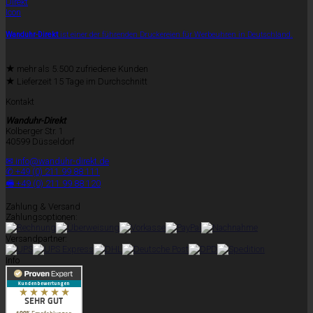
Wanduhr-Direkt
ist einer der führenden Druckereien für Werbeuhren in Deutschland.
★
mehr als 5.500 zufriedene Kunden
★
Lieferzeit 15 Tage im Durchschnitt
Kontakt
Wanduhr-Direkt
Kolberger Str. 1
40599 Düsseldorf
✉ info@wanduhr-direkt.de
✆ +49 (0) 211 99 88 111
🖷 +49 (0) 211 99 88 120
Zahlung & Versand
Zahlungsoptionen:
Versandpartner:
Info