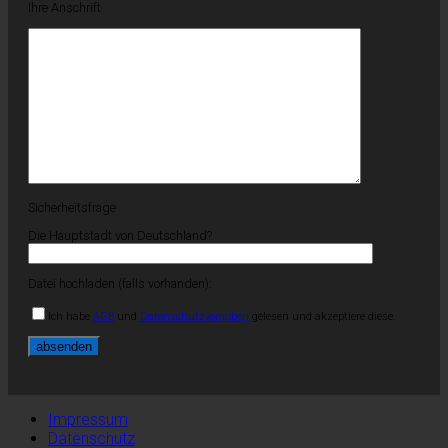
Ihre Anschrift
Sicherheitsfrage
Die Hauptstadt von Deutschland?
Datei hochladen (falls vorhanden):
Ich habe
AGB
und
Datenschutzvorgaben
gelesen und akzeptiere diese.
Impressum
Datenschutz