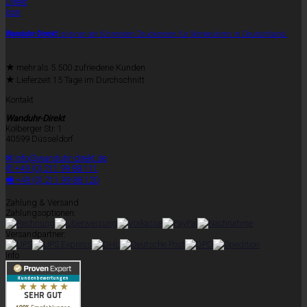
Wanduhr-Direkt
ist einer der führenden Druckereien für Werbeuhren in Deutschland.
★
mehr als 5.500 zufriedene Kunden
★
Lieferzeit 15 Tage im Durchschnitt
Kontakt
Wanduhr-Direkt
Kolberger Str. 1
40599 Düsseldorf
✉ info@wanduhr-direkt.de
✆ +49 (0) 211 99 88 111
🖷 +49 (0) 211 99 88 120
Zahlung & Versand
Zahlungsoptionen:
Versandpartner:
Info