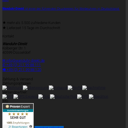
Wanduhr-Direkt
ist einer der führenden Druckereien für Werbeuhren in Deutschland.
★
mehr als 5.500 zufriedene Kunden
★
Lieferzeit 15 Tage im Durchschnitt
Kontakt
Wanduhr-Direkt
Kolberger Str. 1
40599 Düsseldorf
✉ info@wanduhr-direkt.de
✆ +49 (0) 211 99 88 111
🖷 +49 (0) 211 99 88 120
Zahlung & Versand
Zahlungsoptionen:
Versandpartner:
Info