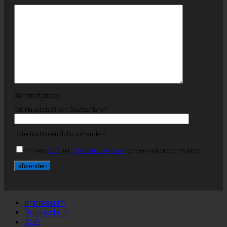
Sicherheitsfrage
Die Hauptstadt von Deutschland?
Datei hochladen (falls vorhanden):
Ich habe
AGB
und
Datenschutzvorgaben
gelesen und akzeptiere diese.
Impressum
Datenschutz
AGB