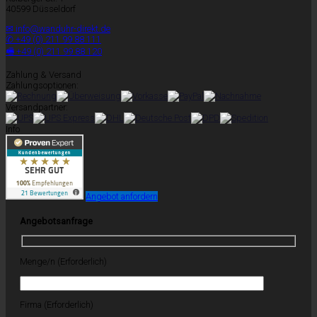
40599 Düsseldorf
✉ info@wanduhr-direkt.de
✆ +49 (0) 211 99 88 111
🖷 +49 (0) 211 99 88 120
Zahlung & Versand
Zahlungsoptionen:
Versandpartner:
Info
Angebot anfordern
Angebotsanfrage
Menge/n (Erforderlich)
Firma (Erforderlich)