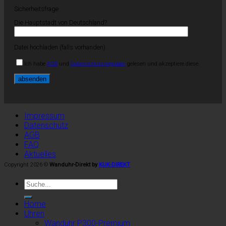
Sicherheitsfrage
Die Hauptstadt von Deutschland?
Datei hochladen (falls vorhanden):
Ich habe
AGB
und
Datenschutzvorgaben
gelesen und akzeptiere diese.
Impressum
Datenschutz
AGB
FAQ
Aktuelles
Copyright 2026 ©
Wanduhr-Direkt by
KUK-DIREKT
Home
Uhren
Wanduhr P300-Premium