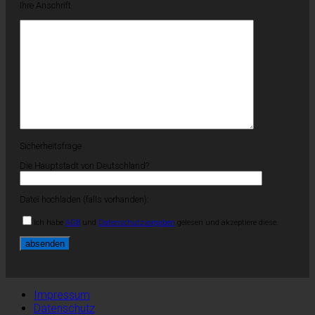
Ihre Anschrift
Sicherheitsfrage
Die Hauptstadt von Deutschland?
Datei hochladen (falls vorhanden):
Ich habe
AGB
und
Datenschutzvorgaben
gelesen und akzeptiere diese.
Impressum
Datenschutz