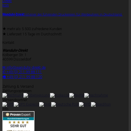
Wanduhr-Direkt
ist einer der führenden Druckereien für Werbeuhren in Deutschland.
★
mehr als 5.500 zufriedene Kunden
★
Lieferzeit 15 Tage im Durchschnitt
Kontakt
Wanduhr-Direkt
Kolberger Str. 1
40599 Düsseldorf
✉ info@wanduhr-direkt.de
✆ +49 (0) 211 99 88 111
🖷 +49 (0) 211 99 88 120
Zahlung & Versand
Zahlungsoptionen:
Versandpartner:
Info