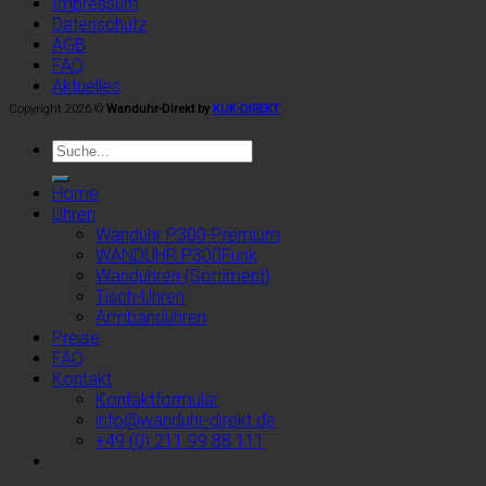
Impressum
Datenschutz
AGB
FAQ
Aktuelles
Copyright 2026 ©
Wanduhr-Direkt by
KUK-DIREKT
Home
Uhren
Wanduhr P300-Premium
WANDUHR P300Funk
Wanduhren (Sortiment)
Tisch-Uhren
Armbanduhren
Preise
FAQ
Kontakt
Kontaktformular
info@wanduhr-direkt.de
+49 (0) 211 99 88 111