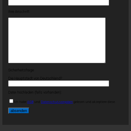
Ihre Anschrift
Sicherheitsfrage
Die Hauptstadt von Deutschland?
Datei hochladen (falls vorhanden):
Ich habe
AGB
und
Datenschutzvorgaben
gelesen und akzeptiere diese.