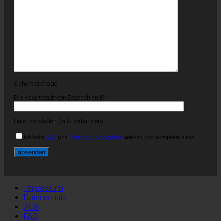
Sicherheitsfrage
Die Hauptstadt von Deutschland?
Datei hochladen (falls vorhanden):
Ich habe
AGB
und
Datenschutzvorgaben
gelesen und akzeptiere diese.
Impressum
Datenschutz
AGB
FAQ