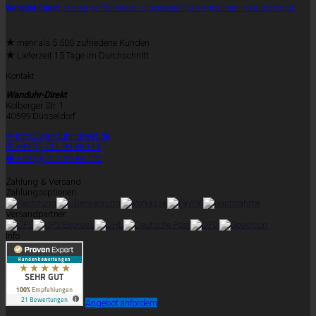
Wanduhr-Direkt
ist einer der führenden Druckereien für Werbeuhren in Deutschland.
★
mehr als 5.500 zufriedene Kunden
★
Lieferzeit 15 Tage im Durchschnitt
Kontakt
Wanduhr-Direkt
Kolberger Str. 1
40599 Düsseldorf
✉ info@wanduhr-direkt.de
✆ +49 (0) 211 99 88 111
🖷 +49 (0) 211 99 88 120
Zahlung & Versand
Zahlungsoptionen:
Versandpartner:
Info
Angebot anfordern